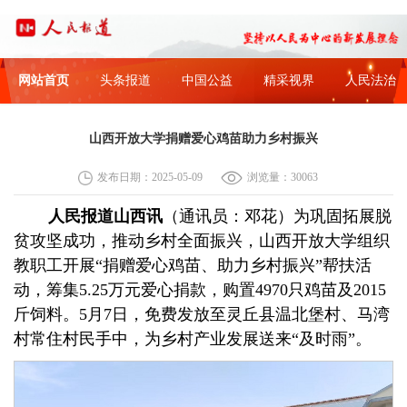
网站首页
头条报道
中国公益
精采视界
人民法治
山西开放大学捐赠爱心鸡苗助力乡村振兴
发布日期：2025-05-09
浏览量：30063
人民报道山西讯
（通讯员：邓花）为巩固拓展脱
贫攻坚成功，推动乡村全面振兴，山西开放大学组织
教职工开展“捐赠爱心鸡苗、助力乡村振兴”帮扶活
动，筹集5.25万元爱心捐款，购置4970只鸡苗及2015
斤饲料。5月7日，免费发放至灵丘县温北堡村、马湾
村常住村民手中，为乡村产业发展送来“及时雨”。