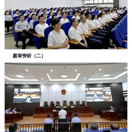
庭审旁听（二）