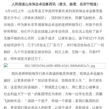
人民报道山东旭达卓远鲁西讯（唐戈、杨雪、岳宗宁报道）
6月16日上午，山东莘县王华昌同学家长来到深圳旭达卓远教育集
团北方中心（济南长清校区），找到孙兰校长、田鹏飞副校长，高
兴地说：作为家长非常感谢旭达卓远的老师和领导们，对孩子的关
怀和帮助，你们不只是在技能上的专业培训，在生活上也给了孩子
无微不致的关心关怀，让孩子成才、让家长放心。孩子经过3个月的
在校培训学习，己于5月份去工厂实习了，并打电话告知在工厂一切
都好，几个月后就签定就业协议，转正上岗、五险一金、月薪8千
起，明年就是月薪过万了。
我向老师和校领导们表示真诚的敬意和谢意，祝旭达卓远越办
越好，让更多的孩子＂知识改变命运、技能改变人生＂。孙兰校长
说：这是我们应该做的，＂用感恩之心做人、用仁爱之心做事业，
社会利益大于一切＂的集团理念为准则，为每一位学生负责；田鹏
飞副校长说：＂成就一个孩子、幸福一个家庭，是我们集团的目
标，更是我们旭达卓远人的职责，让孩子成才、高薪就业，让家长