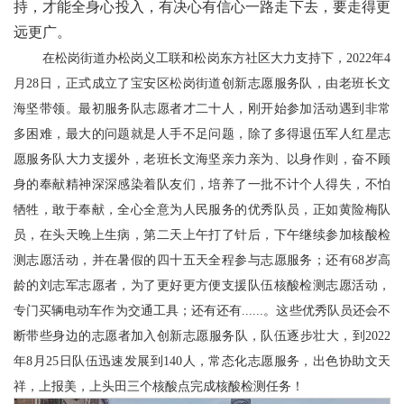
持，才能全身心投入，有决心有信心一路走下去，要走得更
远更广。
在松岗街道办松岗义工联和松岗东方社区大力支持下，
2022年4
月28日，正式成立了宝安区松岗街道创新志愿服务队，由老班长文
海坚带领。最初服务队志愿者才二十人，刚开始参加活动遇到非常
多困难，最大的问题就是人手不足问题，除了多得退伍军人红星志
愿服务队大力支援外，老班长文海坚亲力亲为、以身作则，奋不顾
身的奉献精神深深感染着队友们，培养了一批不计个人得失，不怕
牺牲，敢于奉献，全心全意为人民服务的优秀队员，正如黄险梅队
员，在头天晚上生病，第二天上午打了针后，下午继续参加核酸检
测志愿活动，并在暑假的四十五天全程参与志愿服务；还有68岁高
龄的刘志军志愿者，为了更好更方便支援队伍核酸检测志愿活动，
专门买辆电动车作为交通工具；还有还有......。这些优秀队员还会不
断带些身边的志愿者加入创新志愿服务队，队伍逐步壮大，到2022
年8月25日队伍迅速发展到140人，常态化志愿服务，出色协助文天
祥，上报美，上头田三个核酸点完成核酸检测任务！