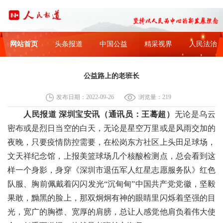
网站首页
头条报道
中国公益
精采视界
人民法治
公益路上的老班长
发布日期：2022-09-26
浏览量：219
人民报道 深圳宝安讯
（
通讯员：王蓦超
）
无论是乌云
密布或是烈日当空的白天，无论是星空万里或是风雨交加的
夜晚，只要疫情防控需要，在松岗东方社区上头田足球场，
文天祥纪念馆，上报美篮球场几个核酸检测点，总会看到这
样一个身影，身穿《深圳市退伍军人红星志愿服务队》红色
队服、胸前佩戴着闪闪发光“沉甸甸”中国共产党党徽，坚毅
果敢，黝黑的脸上，那双炯炯有神的眼睛里闪烁着坚强的目
光，宽广的胸襟、宽厚的肩膀，总让人感觉他肩负着伟大使