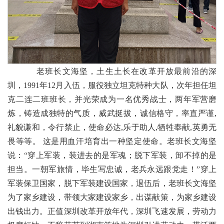
老班长文海坚，土生土长在改革开放最前沿的深
圳，1991年12月入伍，服役独立坦克特种大队，次年担任坦
克二连二班班长，并光荣成为一名优秀战士，两年军营磨
炼，铸造成独特的气质，威武挺拔，诚信格守，率直严谨,
礼貌谦和，令行禁止，使命必达,乐于助人,牺牲奉献,英勇无
畏等等。 这是用血汗培育出一种坚定使命。老班长文海坚
说：“穿上军装，装进去的是军魂；脱下军装，卸不掉的是
担当。一朝军旅情，毕生写忠诚，老兵永远跟党走！”穿上
军装保卫国家，脱下军装建设国家，退伍后，老班长文海坚
为了家乡建设，带领大家建设家乡，出谋献策，为家乡建设
出钱出力。正值深圳改革开放年代，深圳飞速发展，劳动力