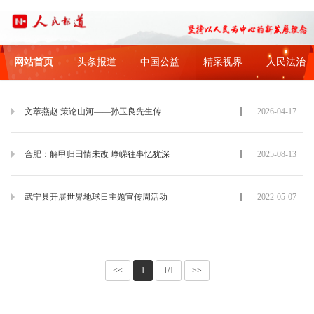
网站首页
头条报道
中国公益
精采视界
人民法治
文萃燕赵 策论山河——孙玉良先生传
2026-04-17
合肥：解甲归田情未改 峥嵘往事忆犹深
2025-08-13
武宁县开展世界地球日主题宣传周活动
2022-05-07
<<
1
1/1
>>