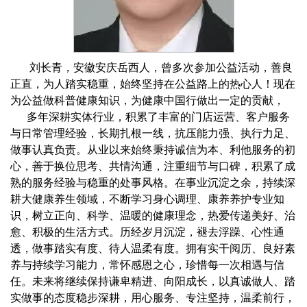
刘长青，安徽安庆岳西人，曾多次参加公益活动，善良
正直，为人踏实稳重，始终坚持在公益路上的热心人！现在
为公益做科普健康知识，为健康中国行做出一定的贡献，
多年深耕实体行业，积累了丰富的门店运营、客户服务
与日常管理经验，长期扎根一线，抗压能力强、执行力足、
做事认真负责。从业以来始终秉持诚信为本、利他服务的初
心，善于换位思考、共情沟通，注重细节与口碑，积累了成
熟的服务经验与稳重的处事风格。在事业沉淀之余，持续深
耕大健康养生领域，不断学习身心调理、康养养护专业知
识，树立正向、科学、温暖的健康理念，热爱传递美好、治
愈、积极的生活方式。历经岁月沉淀，褪去浮躁、心性通
透，做事踏实有度、待人温柔有度。拥有实干阅历、良好素
养与持续学习能力，常怀感恩之心，珍惜每一次相遇与信
任。未来将继续保持谦卑精进、向阳成长，以真诚做人、踏
实做事的态度稳步深耕，用心服务、专注坚持，温柔前行，