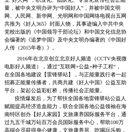
量，被中央文明办评为“中国好人”，并被中国文明
网、人民网、新华网、光明网和中国网络电视台五网
共推为《好人365》封面人物，其事迹编入中共中央
党校出版的《中国领导干部论坛》和中国文化信息协
会编著的《追梦中国》及中央文明办编著的《中国好
人传（2015年卷）》。
2016年在北京创立北京好人频道（CCTV央视微
电影好人频道），通过”互联网+公益+种子工程“，
在全国各地建设【雷锋驿站】，与正能量践行者一起
招募正能量传播者，共商共建《好人中国》公益互助
平台，架起公益彩虹桥，传播社会正能量。
疫情爆发后，为了帮扶全国各地雷锋驿站公益人
赋能提高经济造血能力，联合全国各地公益领袖在海
南特区创办【好人家园】文旅康养国际服务平台，通
过九五千城万站百万会员国际服务中心，帮助100万
高端会员获得身心健康，文旅康养居、吃喝玩乐购，